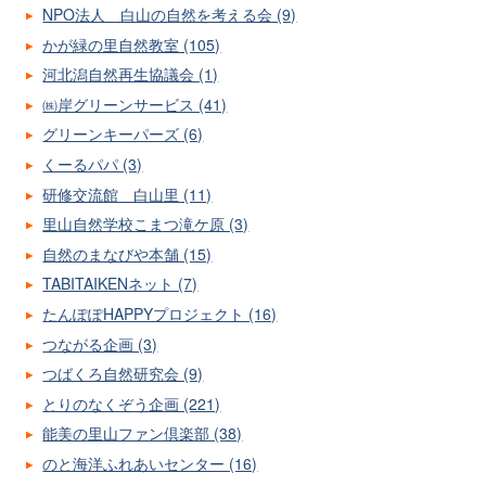
NPO法人 白山の自然を考える会 (9)
かが緑の里自然教室 (105)
河北潟自然再生協議会 (1)
㈱岸グリーンサービス (41)
グリーンキーパーズ (6)
くーるパパ (3)
研修交流館 白山里 (11)
里山自然学校こまつ滝ケ原 (3)
自然のまなびや本舗 (15)
TABITAIKENネット (7)
たんぽぽHAPPYプロジェクト (16)
つながる企画 (3)
つばくろ自然研究会 (9)
とりのなくぞう企画 (221)
能美の里山ファン倶楽部 (38)
のと海洋ふれあいセンター (16)