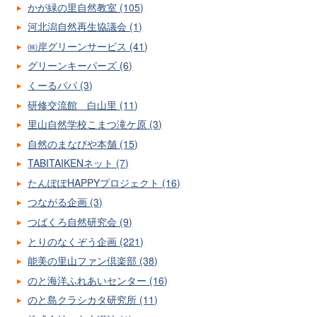
かが緑の里自然教室 (105)
河北潟自然再生協議会 (1)
㈱岸グリーンサービス (41)
グリーンキーパーズ (6)
くーるパパ (3)
研修交流館 白山里 (11)
里山自然学校こまつ滝ケ原 (3)
自然のまなびや本舗 (15)
TABITAIKENネット (7)
たんぽぽHAPPYプロジェクト (16)
つながる企画 (3)
つばくろ自然研究会 (9)
とりのなくぞう企画 (221)
能美の里山ファン倶楽部 (38)
のと海洋ふれあいセンター (16)
のと島クラシカタ研究所 (11)