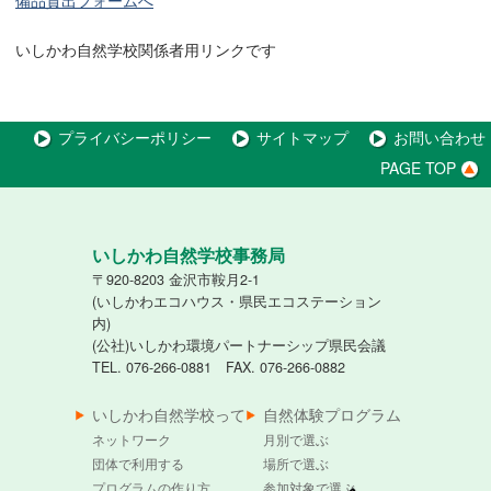
備品貸出フォームへ
いしかわ自然学校関係者用リンクです
プライバシーポリシー
サイトマップ
お問い合わせ
PAGE TOP
いしかわ自然学校事務局
〒920-8203 金沢市鞍月2-1
(いしかわエコハウス・県民エコステーション
内)
(公社)いしかわ環境パートナーシップ県民会議
TEL. 076-266-0881 FAX. 076-266-0882
いしかわ自然学校って
自然体験プログラム
ネットワーク
月別で選ぶ
団体で利用する
場所で選ぶ
プログラムの作り方
参加対象で選ぶ