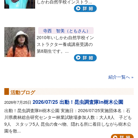
しかわ自然学校インストラ...
寺西 智美（ともさん）
2010年いしかわ自然学校イン
ストラクター養成講座受講の
第8期生です。...
紹介一覧へ
活動ブログ
2026/07/25 出動！昆虫調査隊in樹木公園
2026年7月25日
出動！昆虫調査隊in樹木公園 実施日：2026/07/25実施団体名：石
川県農林総合研究センター林業試験場参加人数：大人8人 子ども
9人 スタッフ5人 昆虫の食べ物、隠れる所に着目しながら樹木公
園を散...