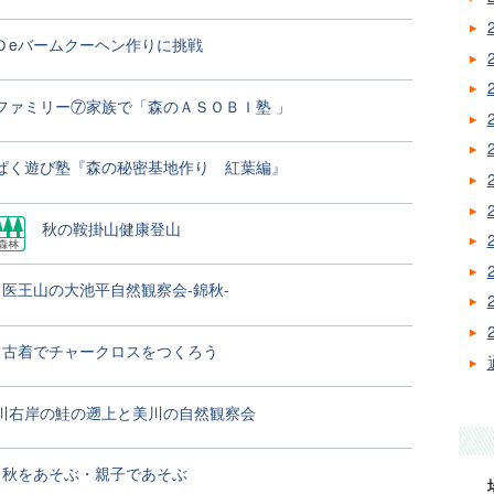
Ｄeバームクーヘン作りに挑戦
ファミリー⑦家族で「森のＡＳＯＢＩ塾 」
ぱく遊び塾『森の秘密基地作り 紅葉編』
秋の鞍掛山健康登山
医王山の大池平自然観察会-錦秋-
古着でチャークロスをつくろう
川右岸の鮭の遡上と美川の自然観察会
秋をあそぶ・親子であそぶ