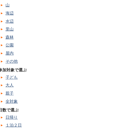
山
海辺
水辺
里山
森林
公園
屋内
その他
参加対象で選ぶ
子ども
大人
親子
全対象
日数で選ぶ
日帰り
１泊２日