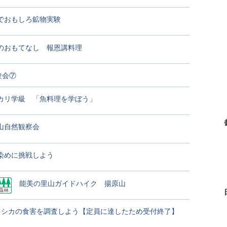
でおもしろ鉱物実験
のおもてなし 報恩講料理
験会⑦
カリ学級 「魚料理を学ぼう」
山自然観察会
染めに挑戦しよう
能美の里山ガイドハイク 揚原山
シカの食害を調査しよう【定員に達したため受付終了】