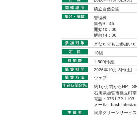
橋立自然公園
管理棟
集合9：45
開始10：00
解散14：00
どなたでもご参加いた
10組
1,500円/組
2026年10月 3日(土
ウェブ
約1か月前からHP、S
石川県加賀市橋立町南
電話：0761-72-1103
メール：hashitatesizen@
㈱岸グリーンサービス