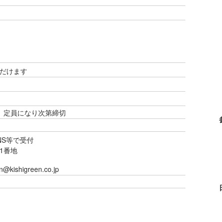
だけます
) ～ 定員になり次第締切
NS等で受付
1番地
kishigreen.co.jp