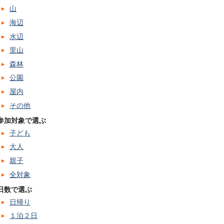
山
海辺
水辺
里山
森林
公園
屋内
その他
参加対象で選ぶ
子ども
大人
親子
全対象
日数で選ぶ
日帰り
１泊２日