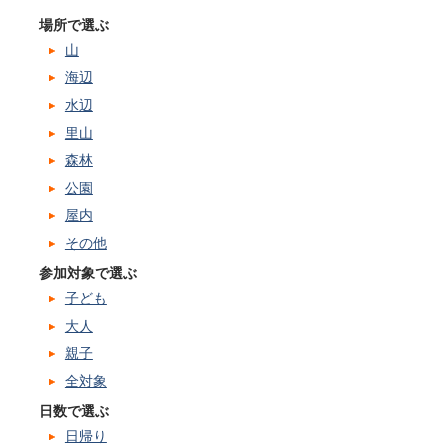
場所で選ぶ
山
海辺
水辺
里山
森林
公園
屋内
その他
参加対象で選ぶ
子ども
大人
親子
全対象
日数で選ぶ
日帰り