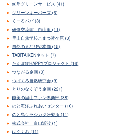
㈱岸グリーンサービス (41)
グリーンキーパーズ (6)
くーるパパ (3)
研修交流館 白山里 (11)
里山自然学校こまつ滝ケ原 (3)
自然のまなびや本舗 (15)
TABITAIKENネット (7)
たんぽぽHAPPYプロジェクト (16)
つながる企画 (3)
つばくろ自然研究会 (9)
とりのなくぞう企画 (221)
能美の里山ファン倶楽部 (38)
のと海洋ふれあいセンター (16)
のと島クラシカタ研究所 (11)
株式会社 白山瀬波 (1)
はぐくみ (11)