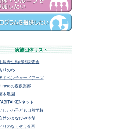
実施団体リスト
七尾野生動植物調査会
もりのわ
アドベンチャードアーズ
Hirasoの森倶楽部
藤木農園
TABITAIKENネット
いしかわ子ども自然学校
自然のまなびや本舗
とりのなくぞう企画