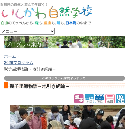
石川県の自然と遊んで学ぼう！
ホーム
2026プログラム
親子里海物語～地引き網編～
親子里海物語～地引き網編～