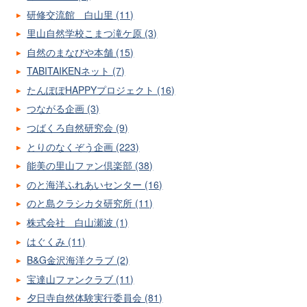
研修交流館 白山里 (11)
里山自然学校こまつ滝ケ原 (3)
自然のまなびや本舗 (15)
TABITAIKENネット (7)
たんぽぽHAPPYプロジェクト (16)
つながる企画 (3)
つばくろ自然研究会 (9)
とりのなくぞう企画 (223)
能美の里山ファン倶楽部 (38)
のと海洋ふれあいセンター (16)
のと島クラシカタ研究所 (11)
株式会社 白山瀬波 (1)
はぐくみ (11)
B&G金沢海洋クラブ (2)
宝達山ファンクラブ (11)
夕日寺自然体験実行委員会 (81)