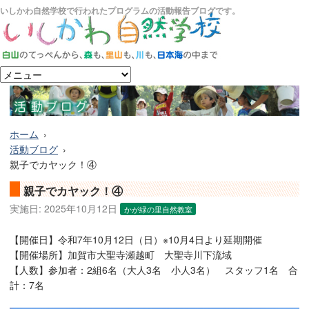
いしかわ自然学校で行われたプログラムの活動報告ブログです。
ホーム
活動ブログ
親子でカヤック！④
親子でカヤック！④
実施日:
2025年10月12日
かが緑の里自然教室
【開催日】令和7年10月12日（日）※10月4日より延期開催
【開催場所】加賀市大聖寺瀬越町 大聖寺川下流域
【人数】参加者：2組6名（大人3名 小人3名） スタッフ1名 合
計：7名