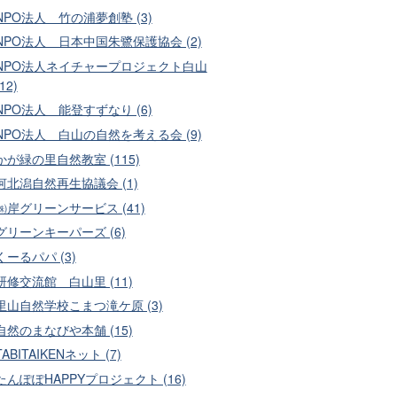
NPO法人 竹の浦夢創塾 (3)
NPO法人 日本中国朱鷺保護協会 (2)
NPO法人ネイチャープロジェクト白山
(12)
NPO法人 能登すずなり (6)
NPO法人 白山の自然を考える会 (9)
かが緑の里自然教室 (115)
河北潟自然再生協議会 (1)
㈱岸グリーンサービス (41)
グリーンキーパーズ (6)
くーるパパ (3)
研修交流館 白山里 (11)
里山自然学校こまつ滝ケ原 (3)
自然のまなびや本舗 (15)
TABITAIKENネット (7)
たんぽぽHAPPYプロジェクト (16)