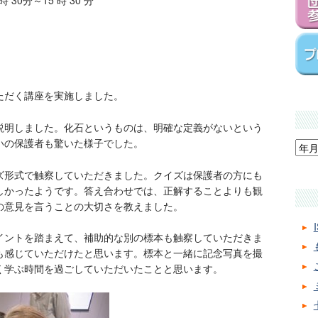
時
30
分～
15
時
30
分
ただく講座を実施しました。
説明しました。化石というものは、明確な定義がないという
いの保護者も驚いた様子でした。
ズ形式で触察していただきました。クイズは保護者の方にも
しかったようです。答え合わせでは、正解することよりも観
の意見を言うことの大切さを教えました。
イントを踏まえて、補助的な別の標本も触察していただきま
も感じていただけたと思います。標本と一緒に記念写真を撮
く学ぶ時間を過ごしていただいたことと思います。