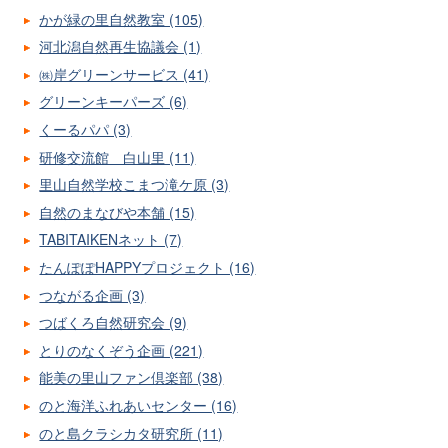
かが緑の里自然教室 (105)
河北潟自然再生協議会 (1)
㈱岸グリーンサービス (41)
グリーンキーパーズ (6)
くーるパパ (3)
研修交流館 白山里 (11)
里山自然学校こまつ滝ケ原 (3)
自然のまなびや本舗 (15)
TABITAIKENネット (7)
たんぽぽHAPPYプロジェクト (16)
つながる企画 (3)
つばくろ自然研究会 (9)
とりのなくぞう企画 (221)
能美の里山ファン倶楽部 (38)
のと海洋ふれあいセンター (16)
のと島クラシカタ研究所 (11)