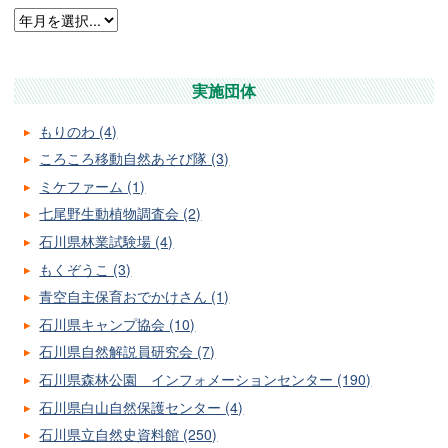
実施団体
もりのわ (4)
ころころ移動自然あそび隊 (3)
ミケファーム (1)
七尾野生動植物調査会 (2)
石川県林業試験場 (4)
もくぞうこ (3)
青空自主保育おでかけさん (1)
石川県キャンプ協会 (10)
石川県自然解説員研究会 (7)
石川県森林公園 インフォメーションセンター (190)
石川県白山自然保護センター (4)
石川県立自然史資料館 (250)