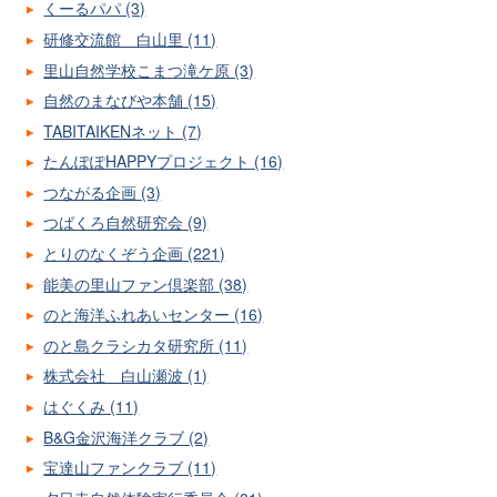
くーるパパ (3)
研修交流館 白山里 (11)
里山自然学校こまつ滝ケ原 (3)
自然のまなびや本舗 (15)
TABITAIKENネット (7)
たんぽぽHAPPYプロジェクト (16)
つながる企画 (3)
つばくろ自然研究会 (9)
とりのなくぞう企画 (221)
能美の里山ファン倶楽部 (38)
のと海洋ふれあいセンター (16)
のと島クラシカタ研究所 (11)
株式会社 白山瀬波 (1)
はぐくみ (11)
B&G金沢海洋クラブ (2)
宝達山ファンクラブ (11)