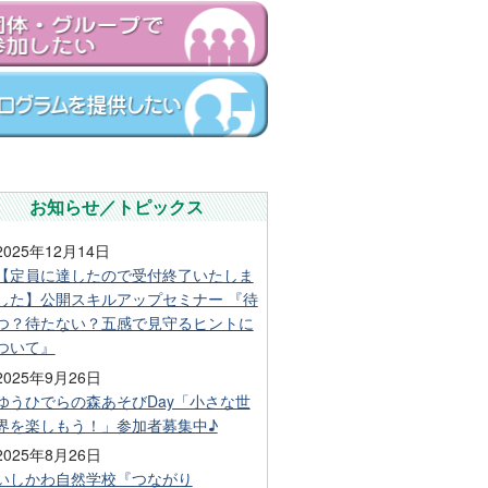
お知らせ／トピックス
2025年12月14日
【定員に達したので受付終了いたしま
した】公開スキルアップセミナー 『待
つ？待たない？五感で見守るヒントに
ついて』
2025年9月26日
ゆうひでらの森あそびDay「小さな世
界を楽しもう！」参加者募集中♪
2025年8月26日
いしかわ自然学校『つながり