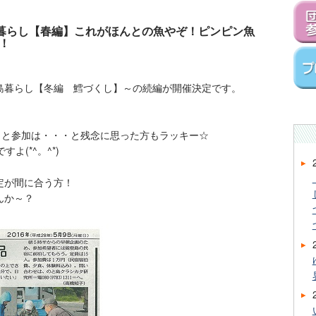
島暮らし【春編】これがほんとの魚やぞ！ピンピン魚
！
島暮らし【冬編 鱈づくし】～の続編が開催決定です。
っと参加は・・・と残念に思った方もラッキー☆
よ(*^。^*)
定が間に合う方！
んか～？