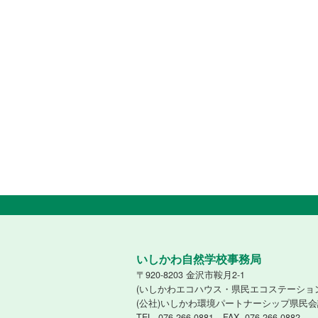
いしかわ自然学校事務局
〒920-8203 金沢市鞍月2-1
(いしかわエコハウス・県民エコステーショ
(公社)いしかわ環境パートナーシップ県民会
TEL. 076-266-0881 FAX. 076-266-0882