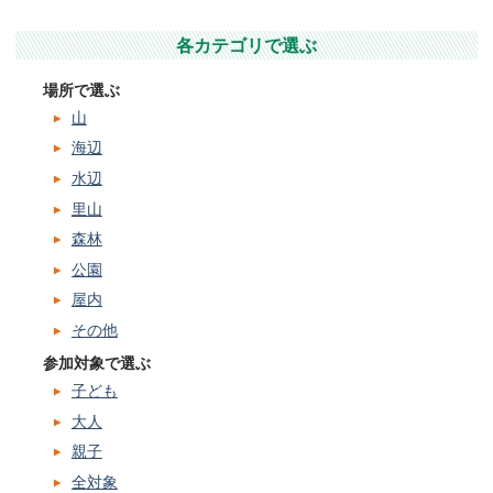
各カテゴリで選ぶ
場所で選ぶ
山
海辺
水辺
里山
森林
公園
屋内
その他
参加対象で選ぶ
子ども
大人
親子
全対象