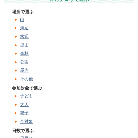
場所で選ぶ
山
海辺
水辺
里山
森林
公園
屋内
その他
参加対象で選ぶ
子ども
大人
親子
全対象
日数で選ぶ