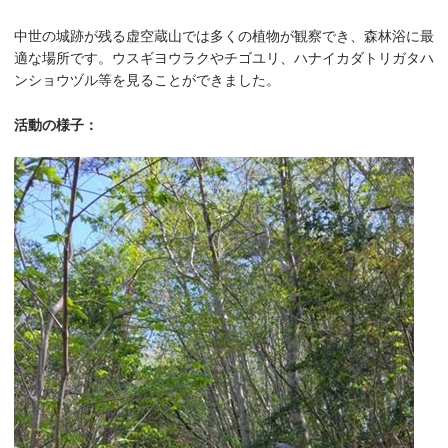
中世の城跡が残る虚空蔵山では多くの植物が観察でき、森林浴に最
適な場所です。ウスギヨウラクやチゴユリ、ハナイカダトリガタハ
ンショウヅル等を見ることができました。
活動の様子：