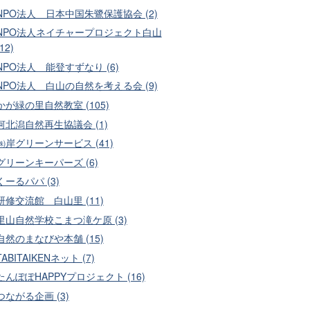
NPO法人 日本中国朱鷺保護協会 (2)
NPO法人ネイチャープロジェクト白山
(12)
NPO法人 能登すずなり (6)
NPO法人 白山の自然を考える会 (9)
かが緑の里自然教室 (105)
河北潟自然再生協議会 (1)
㈱岸グリーンサービス (41)
グリーンキーパーズ (6)
くーるパパ (3)
研修交流館 白山里 (11)
里山自然学校こまつ滝ケ原 (3)
自然のまなびや本舗 (15)
TABITAIKENネット (7)
たんぽぽHAPPYプロジェクト (16)
つながる企画 (3)