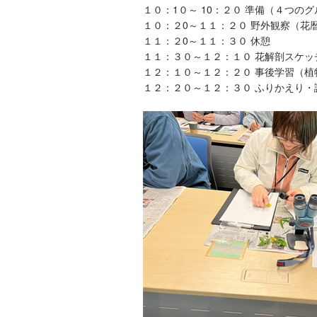
１０：1０～ 10：２０ 準備（４つの
１０：２0～１１：２０ 野外観察（花
１１：２0～１１：３０ 休憩
１１：３０～１２：１０ 花解剖スケッ
１２：１０～１２：２０ 事後学習（植
１２：２０～１２：３０ ふりかえり・