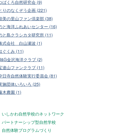
つばくろ自然研究会 (9)
とりのなくぞう企画 (221)
能美の里山ファン倶楽部 (38)
のと海洋ふれあいセンター (16)
のと島クラシカタ研究所 (11)
株式会社 白山瀬波 (1)
はぐくみ (11)
B&G金沢海洋クラブ (2)
宝達山ファンクラブ (11)
夕日寺自然体験実行委員会 (81)
実施団体いろいろ (25)
藤木農園 (1)
いしかわ自然学校のネットワーク
パートナーシップ型自然学校
自然体験プログラムづくり