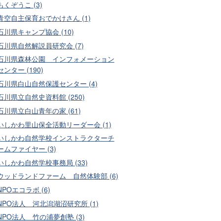
もくぞうこ (3)
青空自主保育おでかけさん (1)
石川県キャンプ協会 (10)
石川県自然解説員研究会 (7)
石川県森林公園 インフォメーション
センター (190)
石川県白山自然保護センター (4)
石川県立自然史資料館 (250)
石川県立白山青年の家 (61)
いしかわ里山保全活動リーダー会 (1)
いしかわ自然学校インストラクターチ
ームファイヤー (3)
いしかわ自然学校事務局 (33)
ウッドランドファーム 自然体験部 (6)
NPOエコラボ (6)
NPO法人 河北潟湖沼研究所 (1)
NPO法人 竹の浦夢創塾 (3)