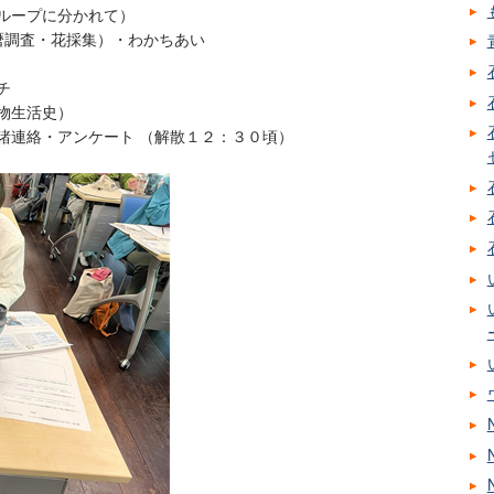
グループに分かれて）
暦調査・花採集）・わかちあい
チ
物生活史）
諸連絡・アンケート （解散１２：３０頃）