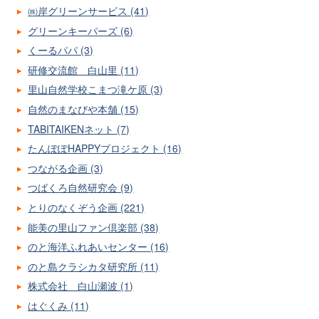
㈱岸グリーンサービス (41)
グリーンキーパーズ (6)
くーるパパ (3)
研修交流館 白山里 (11)
里山自然学校こまつ滝ケ原 (3)
自然のまなびや本舗 (15)
TABITAIKENネット (7)
たんぽぽHAPPYプロジェクト (16)
つながる企画 (3)
つばくろ自然研究会 (9)
とりのなくぞう企画 (221)
能美の里山ファン倶楽部 (38)
のと海洋ふれあいセンター (16)
のと島クラシカタ研究所 (11)
株式会社 白山瀬波 (1)
はぐくみ (11)