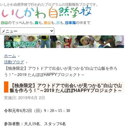
いしかわ自然学校で行われたプログラムの活動報告ブログです。
ホーム
活動ブログ
【独身限定】アウトドアで出会いが見つかる"白山で山飯を作ろ
う！"～2019 たんぽぽHAPPYプロジェクト～
【独身限定】アウトドアで出会いが見つかる"白山で山
飯を作ろう！"～2019 たんぽぽHAPPYプロジェクト～
実施日:
2019年6月 2日
令和元年
月
日（日）
：
～
：
6
2
9
20
15
30
参加者数：大人
名、スタッフ
名
19
6