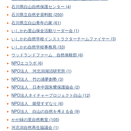
石川県白山自然保護センター (4)
石川県立自然史資料館 (250)
石川県立白山青年の家 (61)
いしかわ里山保全活動リーダー会 (1)
いしかわ自然学校インストラクターチームファイヤー (3)
いしかわ自然学校事務局 (33)
ウッドランドファーム 自然体験部 (6)
NPOエコラボ (6)
NPO法人 河北潟湖沼研究所 (1)
NPO法人 竹の浦夢創塾 (3)
NPO法人 日本中国朱鷺保護協会 (2)
NPO法人ネイチャープロジェクト白山 (12)
NPO法人 能登すずなり (6)
NPO法人 白山の自然を考える会 (9)
かが緑の里自然教室 (105)
河北潟自然再生協議会 (1)