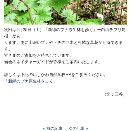
次回は5月25日（土）「新緑のブナ原生林を歩く」ー白山チブリ尾
根ーがあ
ります。更に山深いブナやトチの巨木と可憐な草花が期待できま
す。
皆さまのご参加をお待ちしています。
当会のネイチャーガイドが皆様をご案内いたします。
詳しくは下記のいしかわ自然学校HPをご参照ください。
「新緑のブナ原生林を歩く」
（文：三谷）
前の記事
次の記事