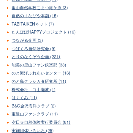
里山自然学校こまつ滝ケ原 (3)
自然のまなびや本舗 (15)
TABITAIKENネット (7)
たんぽぽHAPPYプロジェクト (16)
つながる企画 (3)
つばくろ自然研究会 (9)
とりのなくぞう企画 (221)
能美の里山ファン倶楽部 (38)
のと海洋ふれあいセンター (16)
のと島クラシカタ研究所 (11)
株式会社 白山瀬波 (1)
はぐくみ (11)
B&G金沢海洋クラブ (2)
宝達山ファンクラブ (11)
夕日寺自然体験実行委員会 (81)
実施団体いろいろ (25)