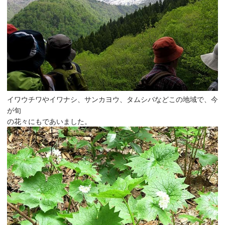
イワウチワやイワナシ、サンカヨウ、タムシバなどこの地域で、今
が旬
の花々にもであいました。