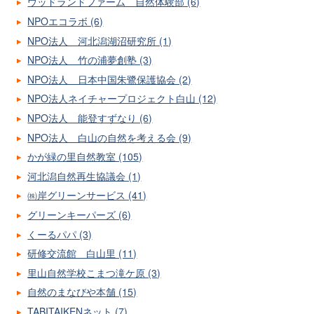
ウッドランドファーム 自然体験部 (6)
NPOエコラボ (6)
NPO法人 河北潟湖沼研究所 (1)
NPO法人 竹の浦夢創塾 (3)
NPO法人 日本中国朱鷺保護協会 (2)
NPO法人ネイチャープロジェクト白山 (12)
NPO法人 能登すずなり (6)
NPO法人 白山の自然を考える会 (9)
かが緑の里自然教室 (105)
河北潟自然再生協議会 (1)
㈱岸グリーンサービス (41)
グリーンキーパーズ (6)
くーるパパ (3)
研修交流館 白山里 (11)
里山自然学校こまつ滝ケ原 (3)
自然のまなびや本舗 (15)
TABITAIKENネット (7)