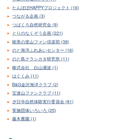
たんぽぽHAPPYプロジェクト (16)
つながる企画 (3)
つばくろ自然研究会 (9)
とりのなくぞう企画 (221)
能美の里山ファン倶楽部 (38)
のと海洋ふれあいセンター (16)
のと島クラシカタ研究所 (11)
株式会社 白山瀬波 (1)
はぐくみ (11)
B&G金沢海洋クラブ (2)
宝達山ファンクラブ (11)
夕日寺自然体験実行委員会 (81)
実施団体いろいろ (25)
藤木農園 (1)