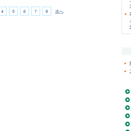
4
5
6
7
8
次へ