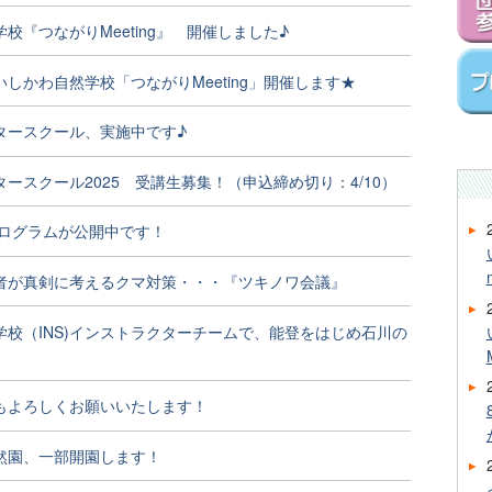
校『つながりMeeting』 開催しました♪
★いしかわ自然学校「つながりMeeting」開催します★
タースクール、実施中です♪
ースクール2025 受講生募集！（申込締め切り：4/10）
プログラムが公開中です！
者が真剣に考えるクマ対策・・・『ツキノワ会議』
学校（INS)インストラクターチームで、能登をはじめ石川の
もよろしくお願いいたします！
然園、一部開園します！