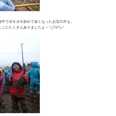
途中でポキポキ折れて短くなったお宝の方も。
こにたくさんありましたよ～＼(^o^)／