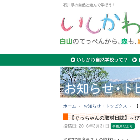
石川県の自然と遊んで学ぼう！
ホーム
お知らせ・トッピクス
【
【ぐっちゃんの取材日誌】～び
投稿日:
2016年3月31日
事務局だより
平成27年度ラストの取材は・・・