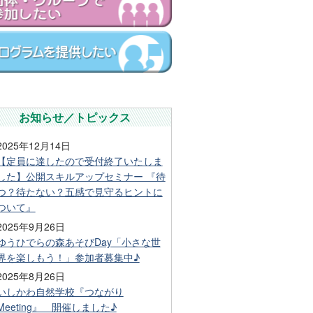
お知らせ／トピックス
2025年12月14日
【定員に達したので受付終了いたしま
した】公開スキルアップセミナー 『待
つ？待たない？五感で見守るヒントに
ついて』
2025年9月26日
ゆうひでらの森あそびDay「小さな世
界を楽しもう！」参加者募集中♪
2025年8月26日
いしかわ自然学校『つながり
Meeting』 開催しました♪