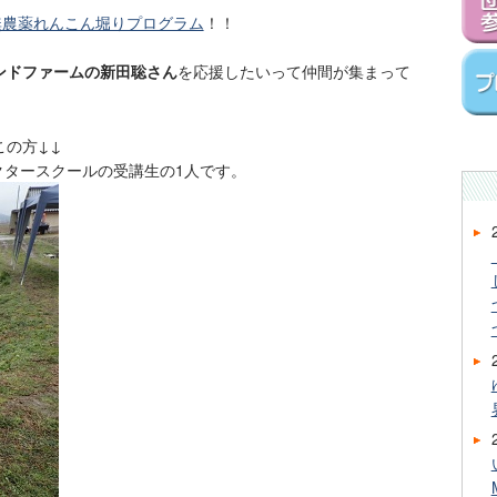
無農薬れんこん堀りプログラム
！！
ンドファームの新田聡さん
を応援したいって仲間が集まって
この方↓↓
クタースクールの受講生の1人です。