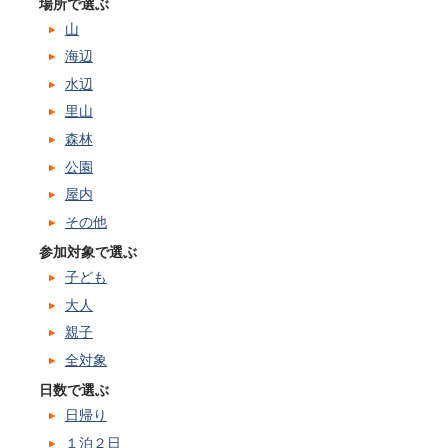
場所で選ぶ
山
海辺
水辺
里山
森林
公園
屋内
その他
参加対象で選ぶ
子ども
大人
親子
全対象
日数で選ぶ
日帰り
１泊２日