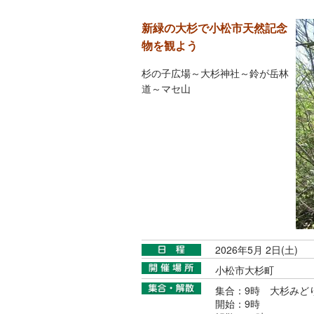
新緑の大杉で小松市天然記念
物を観よう
杉の子広場～大杉神社～鈴が岳林
道～マセ山
2026年5月 2日(土)
小松市大杉町
集合：9時 大杉みど
開始：9時