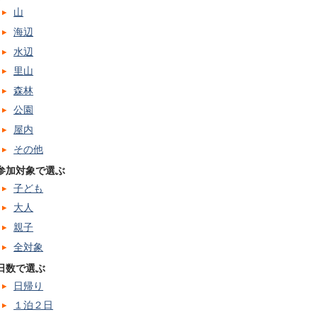
山
海辺
水辺
里山
森林
公園
屋内
その他
参加対象で選ぶ
子ども
大人
親子
全対象
日数で選ぶ
日帰り
１泊２日