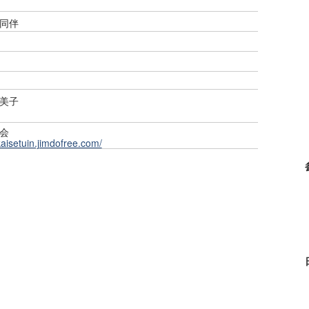
同伴
美子
会
kaisetuin.jimdofree.com/