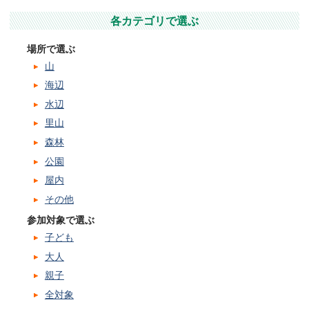
各カテゴリで選ぶ
場所で選ぶ
山
海辺
水辺
里山
森林
公園
屋内
その他
参加対象で選ぶ
子ども
大人
親子
全対象