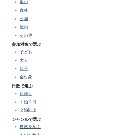
里山
森林
公園
屋内
その他
参加対象で選ぶ
子ども
大人
親子
全対象
日数で選ぶ
日帰り
１泊２日
２泊以上
ジャンルで選ぶ
自然を学ぶ
ものを創る