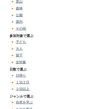
里山
森林
公園
屋内
その他
参加対象で選ぶ
子ども
大人
親子
全対象
日数で選ぶ
日帰り
１泊２日
２泊以上
ジャンルで選ぶ
自然を学ぶ
ものを創る