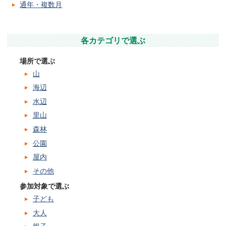
通年・複数月
各カテゴリで選ぶ
場所で選ぶ
山
海辺
水辺
里山
森林
公園
屋内
その他
参加対象で選ぶ
子ども
大人