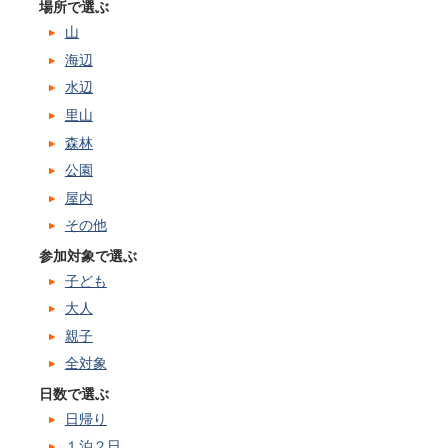
場所で選ぶ
山
海辺
水辺
里山
森林
公園
屋内
その他
参加対象で選ぶ
子ども
大人
親子
全対象
日数で選ぶ
日帰り
１泊２日