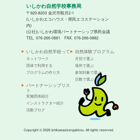
いしかわ自然学校事務局
〒920-8203 金沢市鞍月2-1
(いしかわエコハウス・県民エコステーション
内)
(公社)いしかわ環境パートナーシップ県民会議
TEL. 076-266-0881 FAX. 076-266-0882
いしかわ自然学校って
自然体験プログラム
ネットワーク
月別で選ぶ
団体で利用する
場所で選ぶ
プログラムの作り方
参加対象で選ぶ
日数で選ぶ
パートナーシップリス
ト
実施団体紹介
インストラクター紹介
活動ブログ
Copyright © 2026 ishikawasizengakkou. All rights reserved.