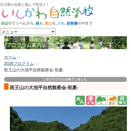
石川県の自然と遊んで学ぼう！
ホーム
2026プログラム
医王山の大池平自然観察会-初夏-
医王山の大池平自然観察会-初夏-