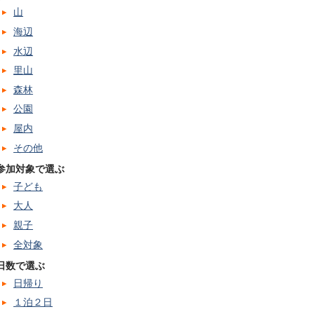
山
海辺
水辺
里山
森林
公園
屋内
その他
参加対象で選ぶ
子ども
大人
親子
全対象
日数で選ぶ
日帰り
１泊２日