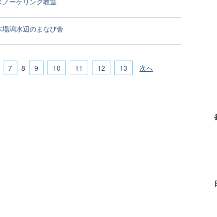
スノーケリング教室
木場潟水辺のまなび舎
7
9
10
11
12
13
次へ
8