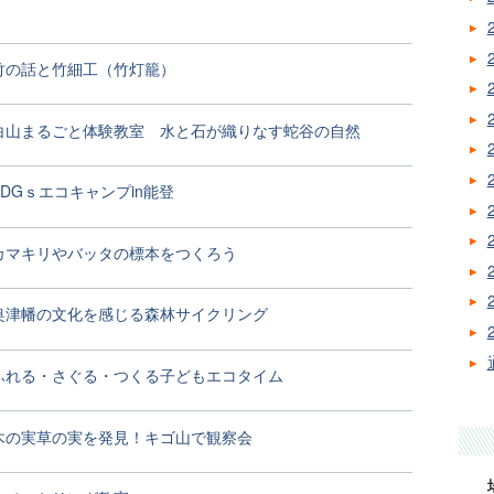
竹の話と竹細工（竹灯籠）
白山まるごと体験教室 水と石が織りなす蛇谷の自然
SDGｓエコキャンプin能登
カマキリやバッタの標本をつくろう
奥津幡の文化を感じる森林サイクリング
ふれる・さぐる・つくる子どもエコタイム
木の実草の実を発見！キゴ山で観察会