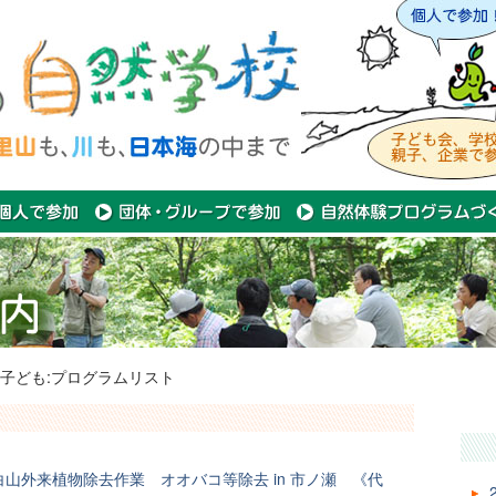
子ども:プログラムリスト
ト
白山外来植物除去作業 オオバコ等除去 in 市ノ瀬 《代