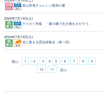
里山里海チャレンジ能登の夏
2024年7月13日(土)
ヤドカリ学級 「夏の磯で生き物をさがそう」
2024年7月13日(土)
光に集まる昆虫採集会（第一回）
前へ
1
2
3
5
6
7
8
9
4
10
11
次へ