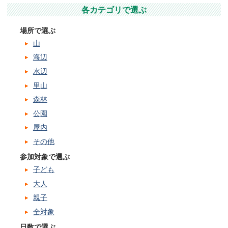
各カテゴリで選ぶ
場所で選ぶ
山
海辺
水辺
里山
森林
公園
屋内
その他
参加対象で選ぶ
子ども
大人
親子
全対象
日数で選ぶ