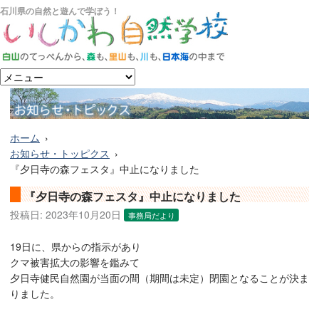
石川県の自然と遊んで学ぼう！
ホーム
お知らせ・トッピクス
『夕日寺の森フェスタ』中止になりました
『夕日寺の森フェスタ』中止になりました
投稿日:
2023年10月20日
事務局だより
19日に、県からの指示があり
クマ被害拡大の影響を鑑みて
夕日寺健民自然園が当面の間（期間は未定）閉園となることが決ま
りました。