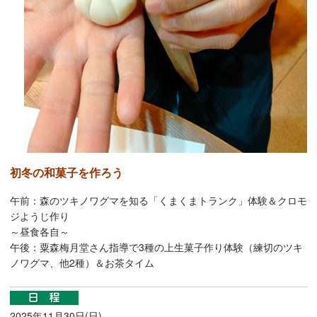
初冬の和菓子を作ろう
午前：森のツキノワグマを知る「くまくまトランク」体験＆クロモ
ジようじ作り
～昼食各自～
午後：
粟森梅月堂さん指導で3種の上生菓子作り体験（練切のツ
キ
ノワグマ、他2種）＆お茶タイム
2025年11月30日(日)