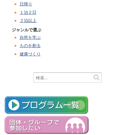
日帰り
１泊２日
２泊以上
ジャンルで選ぶ
自然を学ぶ
ものを創る
健康づくり