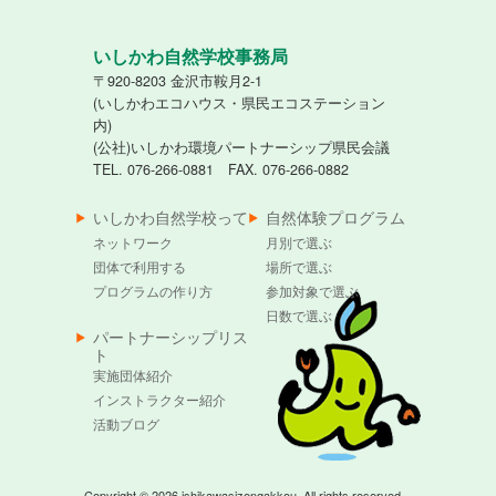
いしかわ自然学校事務局
〒920-8203 金沢市鞍月2-1
(いしかわエコハウス・県民エコステーション
内)
(公社)いしかわ環境パートナーシップ県民会議
TEL. 076-266-0881 FAX. 076-266-0882
いしかわ自然学校って
自然体験プログラム
ネットワーク
月別で選ぶ
団体で利用する
場所で選ぶ
プログラムの作り方
参加対象で選ぶ
日数で選ぶ
パートナーシップリス
ト
実施団体紹介
インストラクター紹介
活動ブログ
Copyright © 2026 ishikawasizengakkou. All rights reserved.