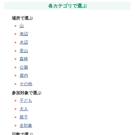
各カテゴリで選ぶ
場所で選ぶ
山
海辺
水辺
里山
森林
公園
屋内
その他
参加対象で選ぶ
子ども
大人
親子
全対象
日数で選ぶ