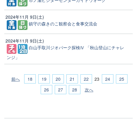
2024年11月 9日(土)
鎮守の森きのこ観察会と食事交流会
2024年11月 9日(土)
白山手取川ジオパーク探検Ⅳ 「秋山登山にチャレ
ンジ」
前へ
18
19
20
21
22
24
25
23
26
27
28
次へ