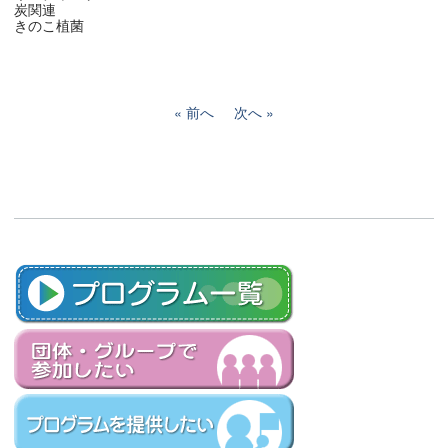
炭関連
きのこ植菌
前へ
次へ