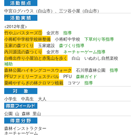
中宮ログハウス（白山市）、三ツ谷小屋（白山市）
<2012年度>
竹やぶバスターズ①
金沢市
指導
小将町中学校学校林整備
小将町中学校
下草刈り等指導
玉家の森づくり
玉家建設
森づくり指導
内川源流の森つくり
金沢市
ネーチャーゲーム指導
白峰出作り小屋泊と赤兎山を歩く
白山 いぬわし自然楽校
補助
森林公園ハイキングコースウォーク
石川県森林公園
指導
PFUファミリーフェステバル
PFU
森林ガイド
粟崎やすらぎの林クロマツ植栽
コマツ
指導
小学生
中高生
大人
公園 山 森林 里山
森林インストラクター
ネーチャーゲーム