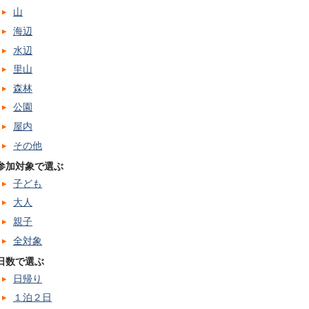
山
海辺
水辺
里山
森林
公園
屋内
その他
参加対象で選ぶ
子ども
大人
親子
全対象
日数で選ぶ
日帰り
１泊２日