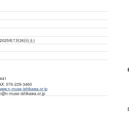
 2025年7月26日(土)
41
AX: 076-229-3460
/www.n-muse-ishikawa.or.jp
-muse-ishikawa.or.jp