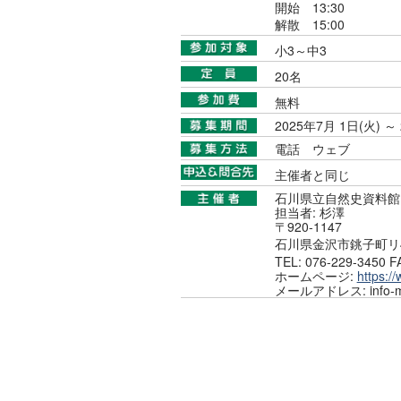
開始 13:30
解散 15:00
小3～中3
20名
無料
2025年7月 1日(火) ～
電話
ウェブ
主催者と同じ
石川県立自然史資料館
担当者: 杉澤
〒920-1147
石川県金沢市銚子町リ4
TEL: 076-229-3450 F
ホームページ:
https:/
メールアドレス: info-m@n