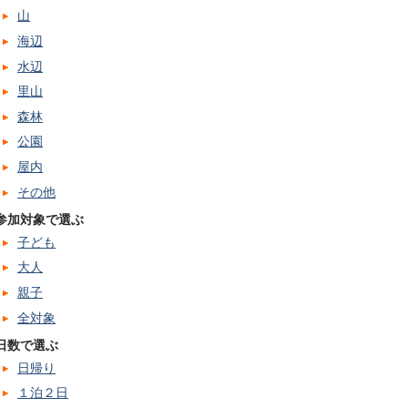
山
海辺
水辺
里山
森林
公園
屋内
その他
参加対象で選ぶ
子ども
大人
親子
全対象
日数で選ぶ
日帰り
１泊２日