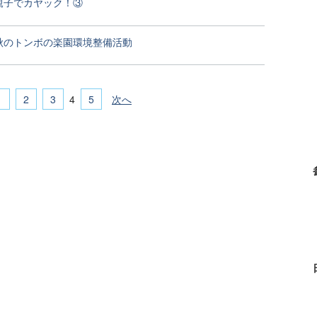
親子でカヤック！③
秋のトンボの楽園環境整備活動
1
2
3
5
次へ
4