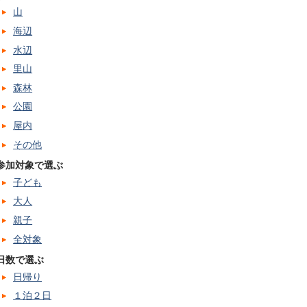
山
海辺
水辺
里山
森林
公園
屋内
その他
参加対象で選ぶ
子ども
大人
親子
全対象
日数で選ぶ
日帰り
１泊２日