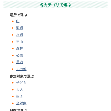
各カテゴリで選ぶ
場所で選ぶ
山
海辺
水辺
里山
森林
公園
屋内
その他
参加対象で選ぶ
子ども
大人
親子
全対象
日数で選ぶ