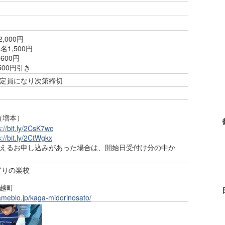
,000円
1,500円
600円
500円引き
 ～ 定員になり次第締切
83（増本）
s://bit.ly/2CsK7wc
s://bit.ly/2CtWgkx
えるお申し込みがあった場合は、開始日受付け分の中か
どりの楽校
越町
/ameblo.jp/kaga-midorinosato/