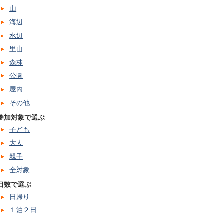
山
海辺
水辺
里山
森林
公園
屋内
その他
参加対象で選ぶ
子ども
大人
親子
全対象
日数で選ぶ
日帰り
１泊２日