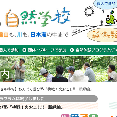
セル待ち】わんぱく遊び塾『挑戦！火おこし!! 新緑編』
び塾『挑戦！火おこし!! 新緑編』