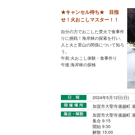
★キャンセル待ち★ 目指
せ！火おこしマスター！！
自分の力でおこした焚火で食事作
りに挑戦！海岸林の探索を行い、
人と火と里山の関係について知ろ
う。
午前:火おこし体験・食事作り
午後:海岸林の探検
2024年5月12日(日)
加賀市大聖寺瀬越町 
加賀市大聖寺瀬越町 
集合 9:15
開始 9:30
解散 15:00