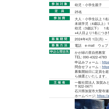
幼児・小学生親子
25名
大人・小学生以上 1名2
未就学児（4歳以上）1名
幼児（3歳以下） 1名
※4人目より1名につき
2024年4月 1日(月)
電話
e-mail
ウェブ
かが緑の里自然教室
TEL: 090-4322-47
申込みフォーム：
http
問合せフォーム：
http
募集開始日に定員を超
ら抽選といたします。
一般社団法人 加賀み
〒922-0671
石川県加賀市大聖寺瀬
ホームページ:
https:/