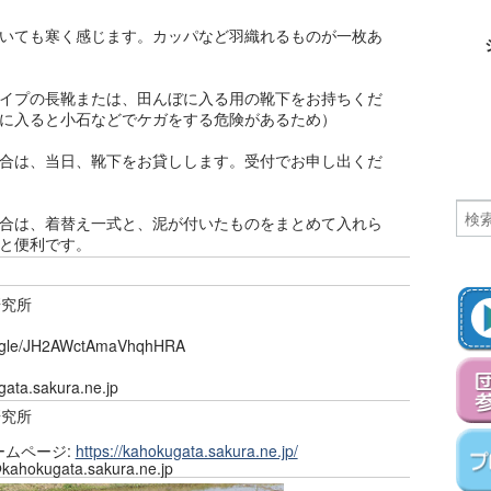
いても寒く感じます。カッパなど羽織れるものが一枚あ
イプの長靴または、田んぼに入る用の靴下をお持ちくだ
に入ると小石などでケガをする危険があるため）
合は、当日、靴下をお貸しします。受付でお申し出くだ
合は、着替え一式と、泥が付いたものをまとめて入れら
と便利です。
研究所
.gle/JH2AWctAmaVhqhHRA
a.sakura.ne.jp
研究所
 ホームページ:
https://kahokugata.sakura.ne.jp/
okugata.sakura.ne.jp