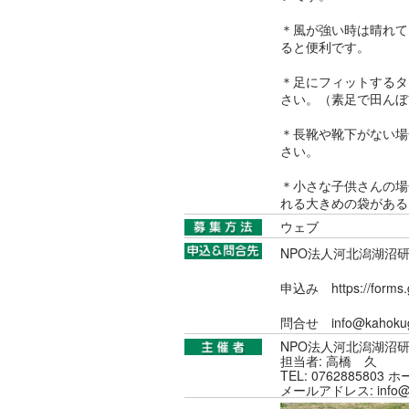
＊風が強い時は晴れて
ると便利です。
＊足にフィットするタ
さい。（素足で田んぼ
＊長靴や靴下がない場
さい。
＊小さな子供さんの場
れる大きめの袋がある
ウェブ
NPO法人河北潟湖沼
申込み https://forms
問合せ info@kahokugat
NPO法人河北潟湖沼
担当者: 高橋 久
TEL: 0762885803
メールアドレス: info@kah