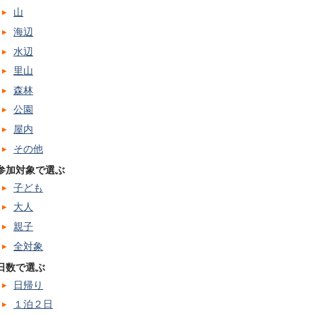
山
海辺
水辺
里山
森林
公園
屋内
その他
参加対象で選ぶ
子ども
大人
親子
全対象
日数で選ぶ
日帰り
１泊２日