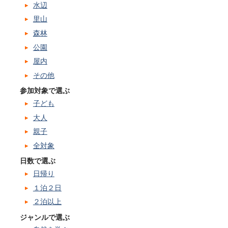
水辺
里山
森林
公園
屋内
その他
参加対象で選ぶ
子ども
大人
親子
全対象
日数で選ぶ
日帰り
１泊２日
２泊以上
ジャンルで選ぶ