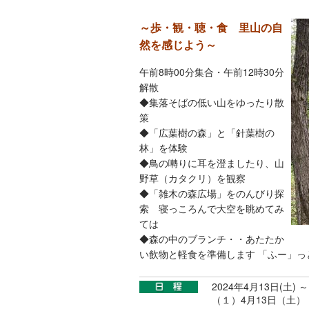
～歩・観・聴・食 里山の自
然を感じよう～
午前8時00分集合・午前12時30分
解散
◆集落そばの低い山をゆったり散
策
◆「広葉樹の森」と「針葉樹の
林」を体験
◆鳥の囀りに耳を澄ましたり、山
野草（カタクリ）を観察
◆「雑木の森広場」をのんびり探
索 寝っころんで大空を眺めてみ
ては
◆森の中のブランチ・・あたたか
い飲物と軽食を準備します 「ふー」っ
2024年4月13日(土) ～
（１）4月13日（土）