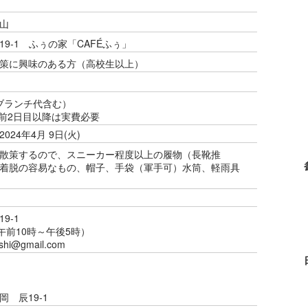
山
9-1 ふぅの家「CAFÉふぅ」
策に興味のある方（高校生以上）
料、ブランチ代含む）
 実施日前2日目以降は実費必要
 2024年4月 9日(火)
散策するので、スニーカー程度以上の履物（長靴推
着脱の容易なもの、帽子、手袋（軍手可）水筒、軽雨具
9-1
5（午前10時～午後5時）
hi@gmail.com
 辰19-1