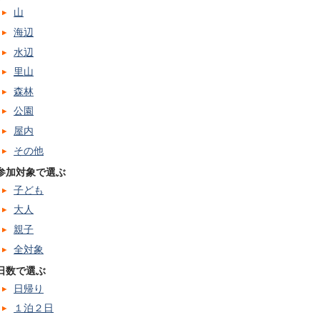
山
海辺
水辺
里山
森林
公園
屋内
その他
参加対象で選ぶ
子ども
大人
親子
全対象
日数で選ぶ
日帰り
１泊２日