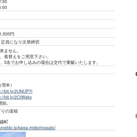
:30
:00
,500円
 ～ 定員になり次第締切
来ません。
、着替えをご用意下さい。
、3名でお申し込みの場合は交代で乗艇いたします。
83（増本）
s://bit.ly/2UNUP7I
s://bit.ly/2CtWgkx
開始。
どりの楽校
越町
/ameblo.jp/kaga-midorinosato/