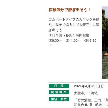
探検気分で漕ぎ出そう！
ゴムボートタイプのカヤックを操
り、親子で協力して大聖寺川に漕
ぎ出そう！
１日３回（各回１時間程度）
①9:30～ ②11:00～ ③13:30
～
2024年4月28日(日)
大聖寺川下流域
「竹の浦館」正門 (加
①集合 9:15 解散 11: