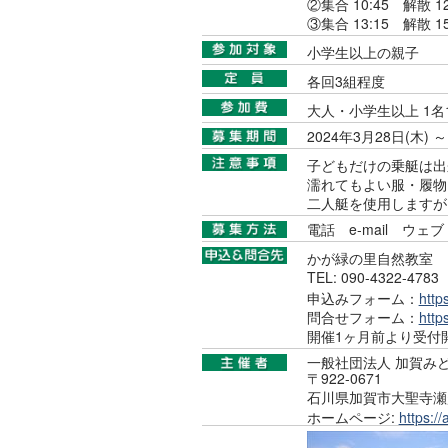
②集合 10:45 解散 12
③集合 13:15 解散 15
小学生以上の親子
各回3組程度
大人・小学生以上 1名1
2024年3月28日(木)
子どもだけの乗艇は出
濡れてもよい服・履物
二人艇を使用しますが
電話
e-mail
ウェブ
かが緑の里自然教室
TEL: 090-4322-47
申込みフォーム：
http
問合せフォーム：
http
開催1ヶ月前より受付
一般社団法人 加賀み
〒922-0671
石川県加賀市大聖寺瀬
ホームページ:
https:/