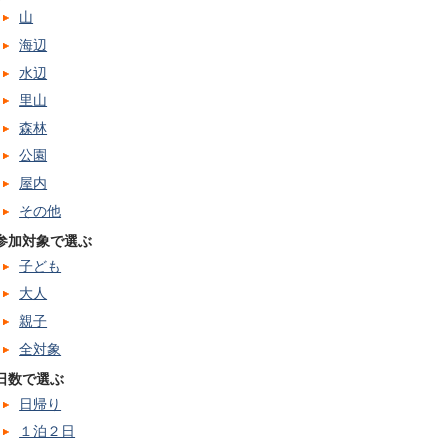
山
海辺
水辺
里山
森林
公園
屋内
その他
参加対象で選ぶ
子ども
大人
親子
全対象
日数で選ぶ
日帰り
１泊２日