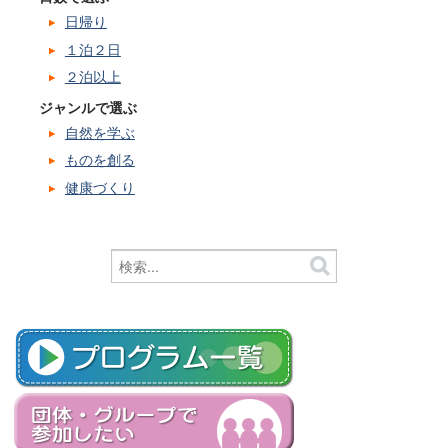
日帰り
１泊２日
２泊以上
ジャンルで選ぶ
自然を学ぶ
ものを創る
健康づくり