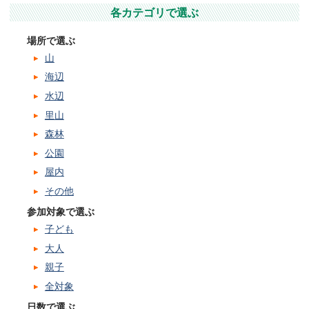
各カテゴリで選ぶ
場所で選ぶ
山
海辺
水辺
里山
森林
公園
屋内
その他
参加対象で選ぶ
子ども
大人
親子
全対象
日数で選ぶ