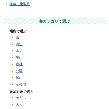
通年・複数月
各カテゴリで選ぶ
場所で選ぶ
山
海辺
水辺
里山
森林
公園
屋内
その他
参加対象で選ぶ
子ども
大人